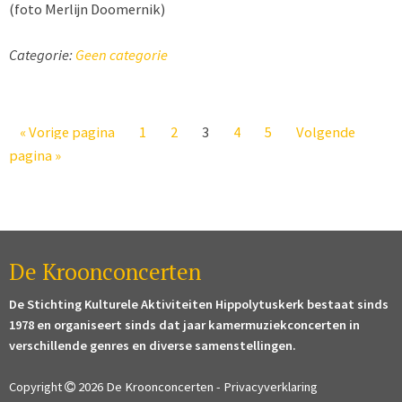
(foto Merlijn Doomernik)
Categorie:
Geen categorie
Ga
Pagina
Pagina
Pagina
Pagina
Pagina
Ga
«
Vorige pagina
1
2
3
4
5
Volgende
naar
naar
pagina »
De Kroonconcerten
De Stichting Kulturele Aktiviteiten Hippolytuskerk bestaat sinds
1978 en organiseert sinds dat jaar kamermuziekconcerten in
verschillende genres en diverse samenstellingen.
Copyright
2026 De Kroonconcerten -
Privacyverklaring